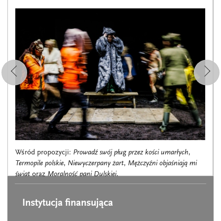
Wśród propozycji:
Prowadź swój pług przez kości umarłych
,
Termopile polskie
,
Niewyczerpany żart
,
Mężczyźni objaśniają mi
świat
oraz
Moralność pani Dulskiej
.
Instytucja finansująca