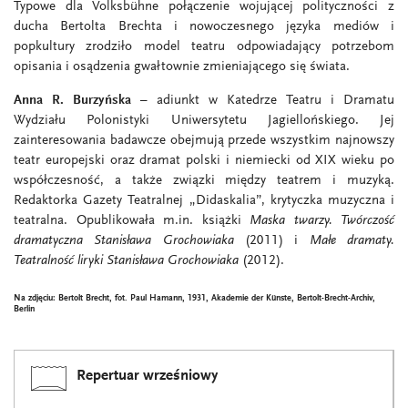
Typowe dla Volksbühne połączenie wojującej polityczności z
ducha Bertolta Brechta i nowoczesnego języka mediów i
popkultury zrodziło model teatru odpowiadający potrzebom
opisania i osądzenia gwałtownie zmieniającego się świata.
Anna R. Burzyńska
– adiunkt w Katedrze Teatru i Dramatu
Wydziału Polonistyki Uniwersytetu Jagiellońskiego. Jej
zainteresowania badawcze obejmują przede wszystkim najnowszy
teatr europejski oraz dramat polski i niemiecki od XIX wieku po
współczesność, a także związki między teatrem i muzyką.
Redaktorka Gazety Teatralnej „Didaskalia”, krytyczka muzyczna i
teatralna. Opublikowała m.in. książki
Maska twarzy. Twórczość
dramatyczna Stanisława Grochowiaka
(2011) i
Małe dramaty.
Teatralność liryki Stanisława Grochowiaka
(2012).
Na zdjęciu: Bertolt Brecht, fot. Paul Hamann, 1931, Akademie der Künste, Bertolt-Brecht-Archiv,
Berlin
Repertuar wrześniowy