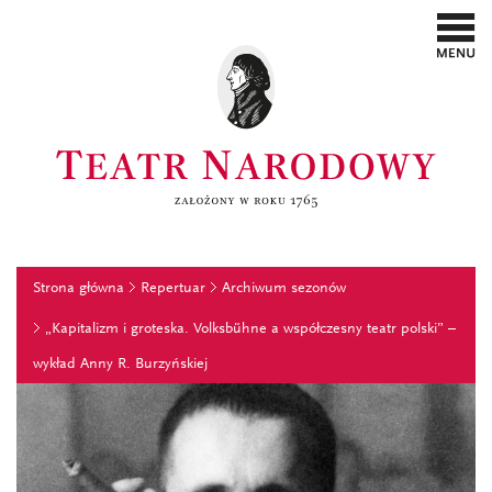
Strona główna
Repertuar
Archiwum sezonów
„Kapitalizm i groteska. Volksbühne a współczesny teatr polski” –
wykład Anny R. Burzyńskiej