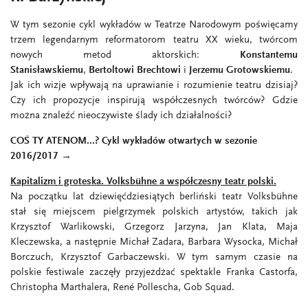
W tym sezonie cykl wykładów w Teatrze Narodowym poświęcamy
trzem legendarnym reformatorom teatru XX wieku, twórcom
nowych metod aktorskich:
Konstantemu
Stanisławskiemu
,
Bertoltowi Brechtowi
i
Jerzemu Grotowskiemu
.
Jak ich wizje wpływają na uprawianie i rozumienie teatru dzisiaj?
Czy ich propozycje inspirują współczesnych twórców? Gdzie
można znaleźć nieoczywiste ślady ich działalności?
COŚ TY ATENOM...? Cykl wykładów otwartych w sezonie
2016/2017 →
Kapitalizm i groteska. Volksbühne a współczesny teatr polski.
Na początku lat dziewięćdziesiątych berliński teatr Volksbühne
stał się miejscem pielgrzymek polskich artystów, takich jak
Krzysztof Warlikowski, Grzegorz Jarzyna, Jan Klata, Maja
Kleczewska, a następnie Michał Zadara, Barbara Wysocka, Michał
Borczuch, Krzysztof Garbaczewski. W tym samym czasie na
polskie festiwale zaczęły przyjeżdżać spektakle Franka Castorfa,
Christopha Marthalera, René Pollescha, Gob Squad.