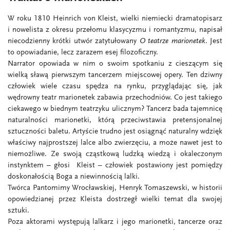
W roku 1810 Heinrich von Kleist, wielki niemiecki dramatopisarz
i nowelista z okresu przełomu klasycyzmu i romantyzmu, napisał
niecodzienny krótki utwór zatytułowany
O teatrze marionetek
. Jest
to opowiadanie, lecz zarazem esej filozoficzny.
Narrator opowiada w nim o swoim spotkaniu z cieszącym się
wielką sławą pierwszym tancerzem miejscowej opery. Ten dziwny
człowiek wiele czasu spędza na rynku, przyglądając się, jak
wędrowny teatr marionetek zabawia przechodniów. Co jest takiego
ciekawego w biednym teatrzyku ulicznym? Tancerz bada tajemnicę
naturalności marionetki, którą przeciwstawia pretensjonalnej
sztuczności baletu. Artyście trudno jest osiągnąć naturalny wdzięk
właściwy najprostszej lalce albo zwierzęciu, a może nawet jest to
niemożliwe. Ze swoją cząstkową ludzką wiedzą i okaleczonym
instynktem – głosi Kleist – człowiek postawiony jest pomiędzy
doskonałością Boga a niewinnością lalki.
Twórca Pantomimy Wrocławskiej, Henryk Tomaszewski, w historii
opowiedzianej przez Kleista dostrzegł wielki temat dla swojej
sztuki.
Poza aktorami występują lalkarz i jego marionetki, tancerze oraz