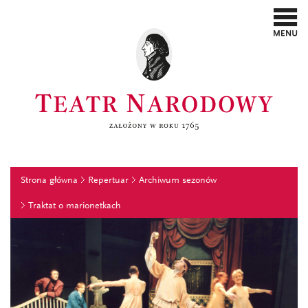
Strona główna
Repertuar
Archiwum sezonów
Traktat o marionetkach