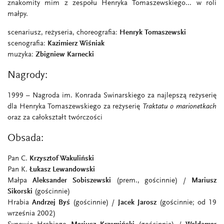
znakomity mim z zespołu Henryka Tomaszewskiego... w roli
małpy.
scenariusz, reżyseria, choreografia:
Henryk Tomaszewski
scenografia:
Kazimierz Wiśniak
muzyka:
Zbigniew Karnecki
Nagrody:
1999 – Nagroda im. Konrada Swinarskiego za najlepszą reżyserię
dla Henryka Tomaszewskiego za reżyserię
Traktatu o marionetkach
oraz za całokształt twórczości
Obsada:
Pan C.
Krzysztof Wakuliński
Pan K.
Łukasz Lewandowski
Małpa
Aleksander Sobiszewski
(prem., gościnnie) /
Mariusz
Sikorski
(gościnnie)
Hrabia
Andrzej Byś
(gościnnie) /
Jacek Jarosz
(gościnnie; od 19
września 2002)