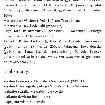
Synowie Hrabiego
Mariusz Krzemiński
(gościnnie) /
Waldemar
Błaszczyk
(gościnnie; od 13 listopada 1999),
Janusz Szygiełek
(gościnnie) /
Waldemar Błaszczyk
(gościnnie; od 11 kwietnia
2000)
Marionetkarz
Waldemar Dolecki
(aktor Teatru Lalka)
Młodzieniec
David Adamski
(gościnnie)
Parys
Mariusz Krzemiński
(gościnnie) /
Waldemar Błaszczyk
(gościnnie; od 13 listopada 1999)
Tancerki
Katrin Lechler
(gościnnie) /
Urszula Skośkiewicz
(gościnnie; od 29 marca 2000),
Katarzyna Lewandowska
(gościnnie),
Beata Staniek
(gościnnie) /
Patrycja Samson
(gościnnie; od 30 listopada 1999) /
Ewa Szawłowska
(gościnnie;
od 19 września 2002)
Realizatorzy:
asystentka reżysera:
Magdalena Siemieńczuk (WRD AT)
asystentki scenografa:
Jadwiga Michalska, Anita Świderek
realizator światła:
Krzysztof Trzaskowski
realizator dźwięku:
Robert Jurek
inspicjent:
Adam Borkowski