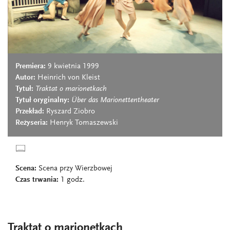
Premiera:
9 kwietnia 1999
Autor:
Heinrich von Kleist
Tytuł:
Traktat o marionetkach
Tytuł oryginalny:
Über das Marionettentheater
Przekład:
Ryszard Ziobro
Reżyseria:
Henryk Tomaszewski
Scena:
Scena przy Wierzbowej
Czas trwania:
1 godz.
Traktat o marionetkach