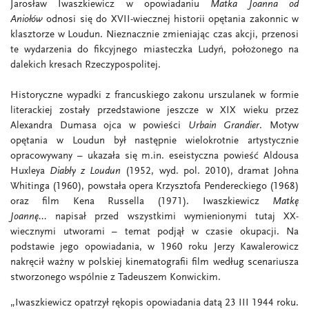
Jarosław Iwaszkiewicz w opowiadaniu
Matka Joanna od
Aniołów
odnosi się do XVII-wiecznej historii opętania zakonnic w
klasztorze w Loudun. Nieznacznie zmieniając czas akcji, przenosi
te wydarzenia do fikcyjnego miasteczka Ludyń, położonego na
dalekich kresach Rzeczypospolitej.
Historyczne wypadki z francuskiego zakonu urszulanek w formie
literackiej zostały przedstawione jeszcze w XIX wieku przez
Alexandra Dumasa ojca w powieści
Urbain Grandier
. Motyw
opętania w Loudun był następnie wielokrotnie artystycznie
opracowywany – ukazała się m.in. eseistyczna powieść Aldousa
Huxleya
Diabły z Loudun
(1952, wyd. pol. 2010), dramat Johna
Whitinga (1960), powstała opera Krzysztofa Pendereckiego (1968)
oraz film Kena Russella (1971). Iwaszkiewicz
Matkę
Joannę...
napisał
przed wszystkimi wymienionymi tutaj XX-
wiecznymi utworami – temat podjął w czasie okupacji. Na
podstawie jego opowiadania, w 1960 roku Jerzy Kawalerowicz
nakręcił ważny w polskiej kinematografii film według scenariusza
stworzonego wspólnie z Tadeuszem Konwickim.
„Iwaszkiewicz opatrzył rękopis opowiadania datą 23 III 1944 roku.