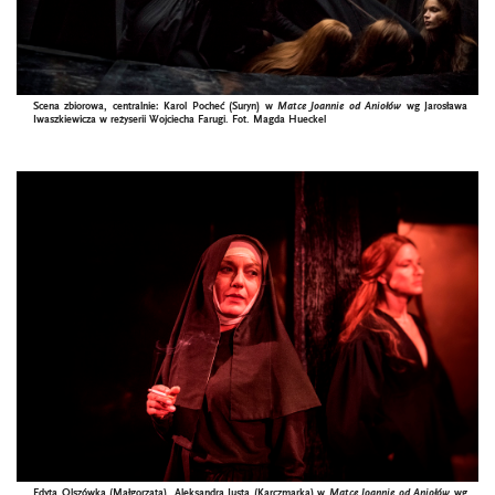
Scena zbiorowa, centralnie: Karol Pocheć (Suryn)
w
Matce Joannie od Aniołów
wg Jarosława
Iwaszkiewicza w reżyserii Wojciecha Farugi. Fot.
Magda Hueckel
Edyta Olszówka (Małgorzata), Aleksandra Justa (Karczmarka)
w
Matce Joannie od Aniołów
wg