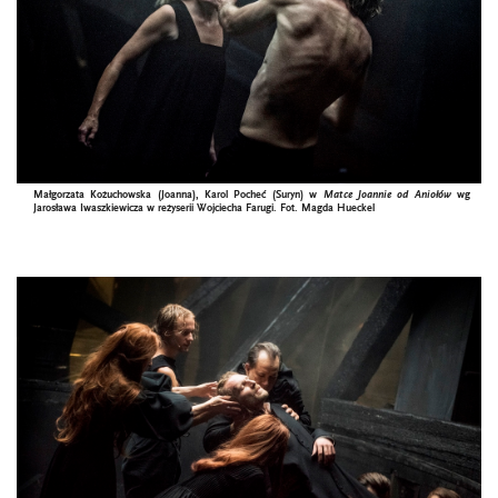
Małgorzata Kożuchowska (Joanna), Karol Pocheć (Suryn)
w
Matce Joannie od Aniołów
wg
Jarosława Iwaszkiewicza w reżyserii Wojciecha Farugi. Fot.
Magda Hueckel