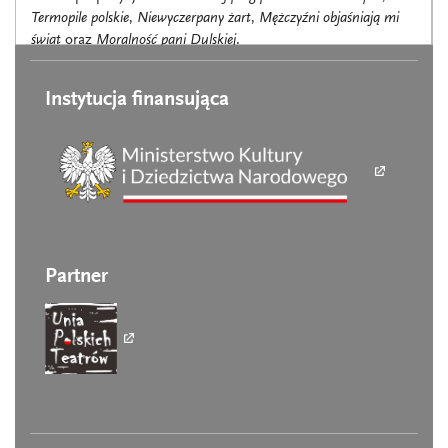
Termopile polskie
,
Niewyczerpany żart
,
Mężczyźni objaśniają mi
świat
oraz
Moralność pani Dulskiej
.
Instytucja finansująca
Partner