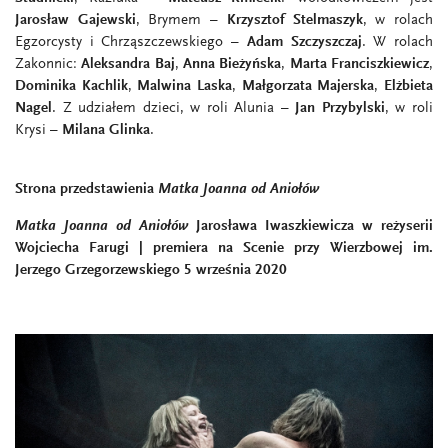
Jarosław Gajewski
, Brymem –
Krzysztof Stelmaszyk
, w rolach
Egzorcysty i Chrząszczewskiego –
Adam Szczyszczaj
. W rolach
Zakonnic:
Aleksandra Baj
,
Anna Bieżyńska
,
Marta Franciszkiewicz
,
Dominika Kachlik
,
Malwina Laska
,
Małgorzata Majerska
,
Elżbieta
Nagel
. Z udziałem dzieci, w roli Alunia –
Jan Przybylski
, w roli
Krysi –
Milana Glinka
.
Strona przedstawienia
Matka Joanna od Aniołów
Matka Joanna od Aniołów
Jarosława Iwaszkiewicza w reżyserii
Wojciecha Farugi | premiera na Scenie
przy Wierzbowej im.
Jerzego Grzegorzewskiego
5 września 2020