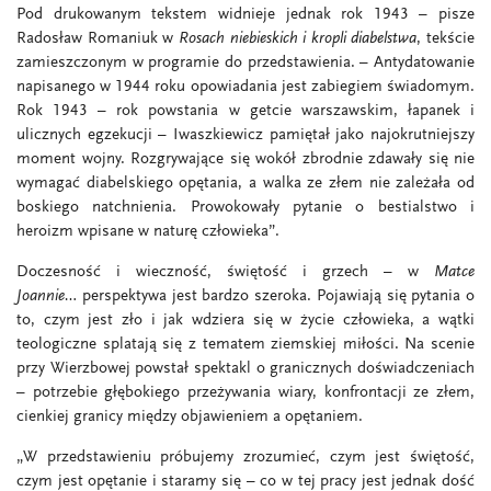
Pod drukowanym tekstem widnieje jednak rok 1943 – pisze
Radosław Romaniuk w
Rosach niebieskich i kropli diabelstwa
, tekście
zamieszczonym w programie do przedstawienia. – Antydatowanie
napisanego w 1944 roku opowiadania jest zabiegiem świadomym.
Rok 1943 – rok powstania w getcie warszawskim, łapanek i
ulicznych egzekucji – Iwaszkiewicz pamiętał jako najokrutniejszy
moment wojny. Rozgrywające się wokół zbrodnie zdawały się nie
wymagać diabelskiego opętania, a walka ze złem nie zależała od
boskiego natchnienia. Prowokowały pytanie o bestialstwo i
heroizm wpisane w naturę człowieka”.
Doczesność i wieczność, świętość i grzech – w
Matce
Joannie…
perspektywa jest bardzo szeroka. Pojawiają się pytania o
to, czym jest zło i jak wdziera się w życie człowieka, a wątki
teologiczne splatają się z tematem ziemskiej miłości. Na scenie
przy Wierzbowej powstał spektakl o granicznych doświadczeniach
– potrzebie głębokiego przeżywania wiary, konfrontacji ze złem,
cienkiej granicy między objawieniem a opętaniem.
„W przedstawieniu próbujemy zrozumieć, czym jest świętość,
czym jest opętanie i staramy się – co w tej pracy jest jednak dość