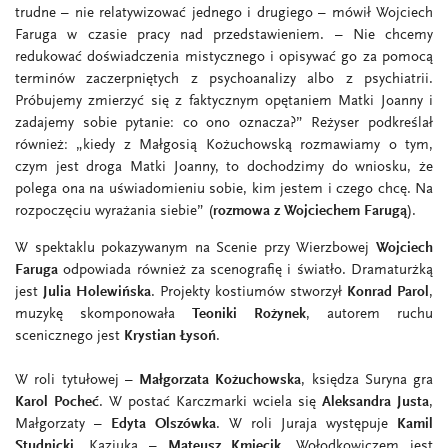
trudne – nie relatywizować jednego i drugiego – mówił Wojciech
Faruga w czasie pracy nad przedstawieniem. – Nie chcemy
redukować doświadczenia mistycznego i opisywać go za pomocą
terminów zaczerpniętych z psychoanalizy albo z psychiatrii.
Próbujemy zmierzyć się z faktycznym opętaniem Matki Joanny i
zadajemy sobie pytanie: co ono oznacza?” Reżyser podkreślał
również: „kiedy z Małgosią Kożuchowską rozmawiamy o tym,
czym jest droga Matki Joanny, to dochodzimy do wniosku, że
polega ona na uświadomieniu sobie, kim jestem i czego chcę. Na
rozpoczęciu wyrażania siebie” (
rozmowa z Wojciechem Farugą
).
W spektaklu pokazywanym na Scenie przy Wierzbowej
Wojciech
Faruga
odpowiada również za scenografię i światło. Dramaturżką
jest
Julia Holewińska
. Projekty kostiumów stworzył
Konrad Parol
,
muzykę skomponowała
Teoniki Rożynek
, autorem ruchu
scenicznego jest
Krystian Łysoń
.
W roli tytułowej –
Małgorzata Kożuchowska
, księdza Suryna gra
Karol Pocheć
. W postać Karczmarki wciela się
Aleksandra Justa
,
Małgorzaty –
Edyta Olszówka
. W roli Juraja występuje
Kamil
Studnicki
, Kaziuka –
Mateusz Kmiecik
. Wołodkowiczem jest